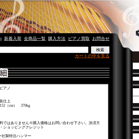
p
新着入荷
全商品一覧
購入方法
ピアノ買取
お問合せ
カートの中を見る
ピアノ
装仕上
52（cm） 370kg
料ではありません※購入価格はお問い合わせ下さい。決済方
・ショッピングクレジット
ー社製特注ハンマー