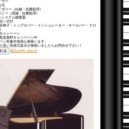
イヤー
方式
イボリー（白鍵・抗菌処理）
ボニー（黒鍵・抗菌処理）
ンシステム鍵盤蓋
品一式付
在椅子・トップカバー・インシュレーター・キーカバー・クロ
）
キャンペーン
配送無料キャンペーン中
ペン対象外地域も御座います。
り安い見積又提示が御座いましたらお問合せ下さい！
商品の問い合わせ