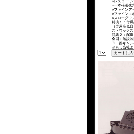
○レスローワ
○一本張張弦
○ファインア
○ファインエ
○スローダウ
特典１：付属
（専用高低自
ス・ワックス
特典２：配送
全国１階設置
※一部キャン
※もし当社よ