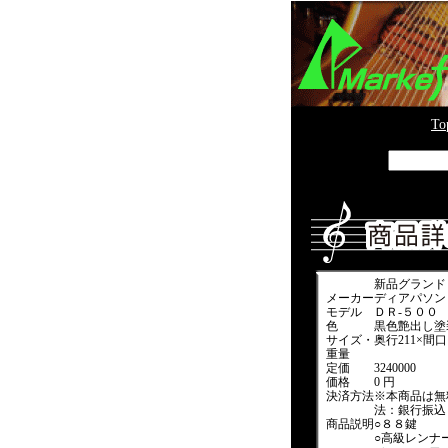
To
新品グランド
メーカー
ディアパソン
モデル
ＤＲ-５００
色
黒色艶出し塗
サイズ・
奥行211×間口1
重量
定価
3240000
価格
0 円
決済方法
※本商品は無
法：銀行振込
商品説明
○８８鍵
○高級レンナ